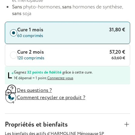
et ménopause
Sans
phyto-hormones,
sans
hormones de synthèse,
sans
soja
Cure 1 mois
31,80 €
60 comprimés
Cure 2 mois
57,20 €
120 comprimés
63,60 €
Gagnez
32 points de fidélité
grâce à cette cure.
1€ dépensé = 1 point.
Connectez-vous
Des questions ?
Comment recycler ce produit ?
Propriétés et bienfaits
Les bienfaits des actifs d'HARMOLINE Ménopause SP