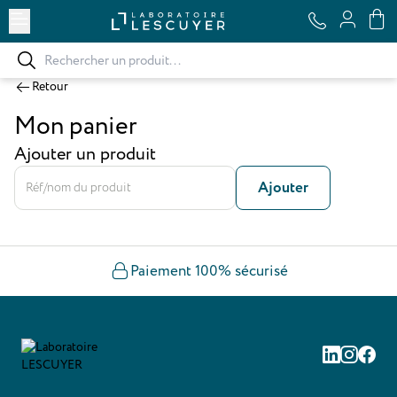
Ouvrir le menu
Retour
Mon panier
Ajouter un produit
Aucun
Ajouter
résultat
trouvé
Paiement 100% sécurisé
Linkedin
Instag
Fac