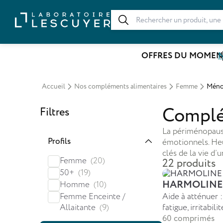
OFFRES DU MOMEN
N
Accueil
Nos compléments alimentaires
Femme
Méno
Complé
Filtres
La périménopaus
Profils
émotionnels. Heu
clés de la vie d
Femme
(20)
22 produits
50+
(19)
HARMOLINE 
Homme
(10)
Femme Enceinte /
Aide à atténuer :
Allaitante
(9)
fatigue, irritabilit
60 comprimés