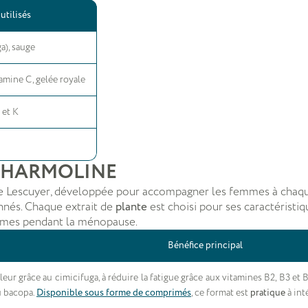
utilisés
a), sauge
tamine C, gelée royale
 et K
res HARMOLINE
e Lescuyer, développée pour accompagner les femmes à chaqu
onnés. Chaque extrait de
plante
est choisi pour ses caractéristi
mmes pendant la ménopause.
Bénéfice principal
eur grâce au cimicifuga, à réduire la fatigue grâce aux vitamines B2, B3 et B6
au bacopa.
Disponible sous forme de comprimés
, ce format est
pratique
à int