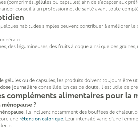
mes (comprimés, gélules ou capsules) afin de s'adapter aux pré
ander conseil à un professionnel de santé avant toute compl
otidien
uelques habitudes simples peuvent contribuer à améliorer le c
 minéraux.
s, des légumineuses, des fruits à coque ainsi que des graines
e gélules ou de capsules, les produits doivent toujours être
dose journalière
conseillée. En cas de doute, il est utile de pr
les compléments alimentaires pour la
la ménopause ?
ménopause
. Ils incluent notamment des bouffées de chaleur, 
ncore une
rétention calorique
. Leur intensité varie d'une femme
decin.