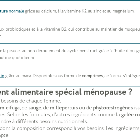
ature normale
grâce au calcium, à la vitamine K2, au zinc et au magnésium.
ux probiotiques et à la vitamine B2, qui contribue au maintien de muque
n.
de la peau et au bon déroulement du cycle menstruel grâce à l'huile d'ona
routine quotidienne.
nin
grâce au maca. Disponible sous forme de
comprimés
, ce format s'intèg
t alimentaire spécial ménopause ?
s besoins de chaque femme.
imicifuga
, de
sauge
, de
millepertuis
ou de
phytoœstrogènes
iss
es. Selon les formules, d'autres ingrédients comme la
gelée ro
ndre à différents besoins nutritionnels.
ont la composition correspond à vos besoins. Les ingrédients, 
mpte.