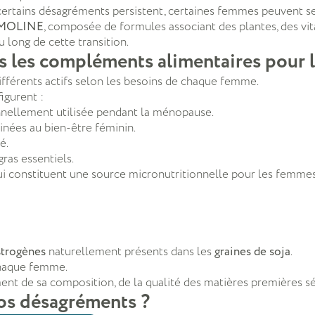
certains désagréments persistent, certaines femmes peuvent s
MOLINE
, composée de formules associant des plantes, des v
long de cette transition.
ns les compléments alimentaires pour
ifférents actifs selon les besoins de chaque femme.
igurent :
onnellement utilisée pendant la ménopause.
inées au bien-être féminin.
é.
gras essentiels.
qui constituent une source micronutritionnelle pour les femme
trogènes
naturellement présents dans les
graines de soja
.
chaque femme.
t de sa composition, de la qualité des matières premières sél
vos désagréments ?