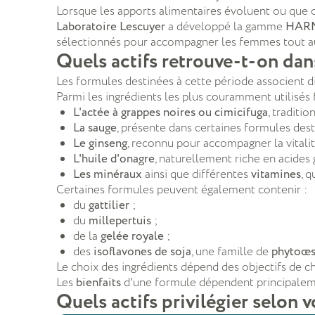
Lorsque les apports alimentaires évoluent ou que 
Laboratoire Lescuyer
a développé la gamme
HAR
sélectionnés pour accompagner les femmes tout au 
Quels actifs retrouve-t-on da
Les formules destinées à cette période associent d
Parmi les ingrédients les plus couramment utilisés f
L'actée à grappes noires ou cimicifuga
, traditi
La sauge
, présente dans certaines formules dest
Le ginseng
, reconnu pour accompagner la vitalit
L'huile d'onagre
, naturellement riche en acides 
Les minéraux
ainsi que différentes
vitamines
, 
Certaines formules peuvent également contenir :
du
gattilier
;
du
millepertuis
;
de la
gelée royale
;
des
isoflavones de soja
, une famille de
phytoœs
Le choix des ingrédients dépend des objectifs de 
Les
bienfaits
d'une formule dépendent principalemen
Quels actifs privilégier selon 