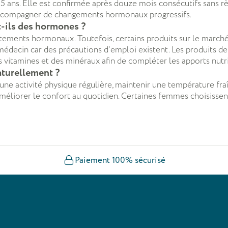
ans. Elle est confirmée après douze mois consécutifs sans règ
'accompagner de changements hormonaux progressifs.
-ils des hormones ?
itements hormonaux. Toutefois, certains produits sur le march
re médecin car des précautions d’emploi existent. Les produ
s vitamines et des minéraux afin de compléter les apports nutri
aturellement ?
ne activité physique régulière, maintenir une température fraîc
 améliorer le confort au quotidien. Certaines femmes choisis
Paiement 100% sécurisé