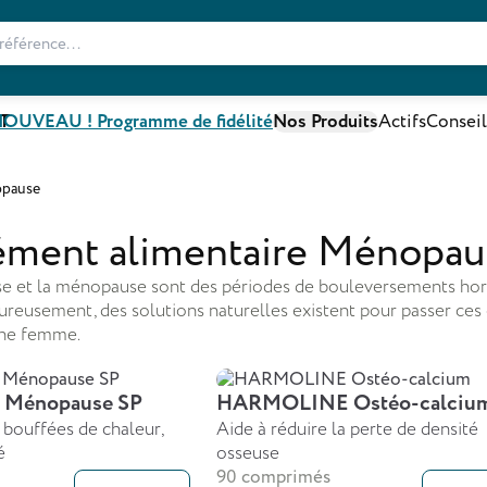
T
OUVEAU ! Programme de fidélité
Nos Produits
Actifs
Conseil
pause
ment alimentaire Ménopau
e et la ménopause sont des périodes de bouleversements ho
reusement, des solutions naturelles existent pour passer ces
’une femme.
Ménopause SP
HARMOLINE Ostéo-calciu
 bouffées de chaleur,
Aide à réduire la perte de densité
é
osseuse
90 comprimés