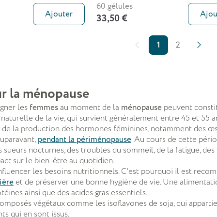
60 gélules
Ajouter
Ajou
33,50 €
1
2
r la ménopause
gner les
femmes
au moment de la
ménopause
peuvent consti
turelle de la vie, qui survient généralement entre 45 et 55 ans.
ve de la production des hormones féminines, notamment des œs
auparavant,
pendant la périménopause
. Au cours de cette péri
es sueurs nocturnes, des troubles du sommeil, de la fatigue, des 
act sur le bien-être au quotidien.
uencer les besoins nutritionnels. C'est pourquoi il est rec
ière
et de préserver une bonne hygiène de vie. Une alimentat
téines ainsi que des acides gras essentiels.
omposés végétaux comme les isoflavones de soja, qui appartie
s qui en sont issus.