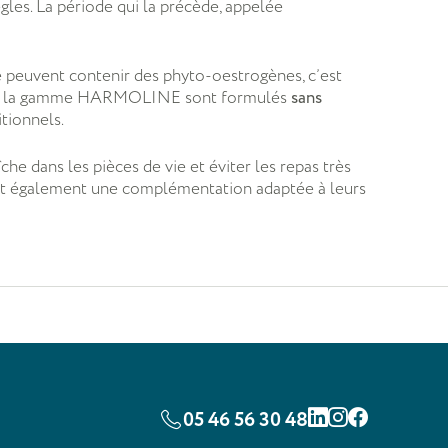
les. La période qui la précède, appelée
é peuvent contenir des phyto-oestrogènes, c’est
its de la gamme HARMOLINE sont formulés
sans
tionnels.
he dans les pièces de vie et éviter les repas très
sent également une complémentation adaptée à leurs
05 46 56 30 48
Linkedin
Instagram
Facebook