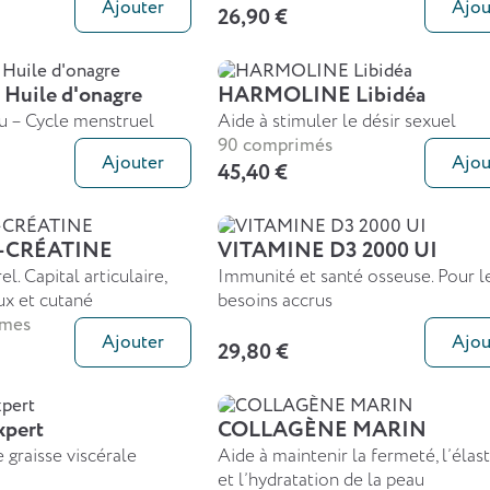
Ajouter
Ajou
26,90 €
uile d'onagre
HARMOLINE Libidéa
u – Cycle menstruel
Aide à stimuler le désir sexuel
90 comprimés
Ajouter
Ajou
45,40 €
-CRÉATINE
VITAMINE D3 2000 UI
l. Capital articulaire,
Immunité et santé osseuse. Pour l
ux et cutané
besoins accrus
mmes
Ajouter
Ajou
29,80 €
pert
COLLAGÈNE MARIN
 graisse viscérale
Aide à maintenir la fermeté, l’élast
et l’hydratation de la peau