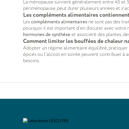
La ménopause survient généralement entre 45 et 55 
périménopause, peut durer plusieurs années et s
Les compléments alimentaires contiennent
Les
compléments alimentaires
ne sont pas des tra
pourquoi il est important d’en discuter avec vot
hormones de synthèse
et associent des plantes, de
Comment limiter les bouffées de chaleur n
Adopter un régime alimentaire équilibré, pratiquer u
épicés ou l'alcool en soirée peuvent contribuer à
besoins.