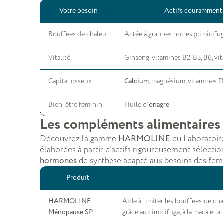
Votre besoin
Actifs couramment 
Bouffées de chaleur
Actée à grappes noires (cimicifug
Vitalité
Ginseng, vitamines B2, B3, B6, vi
Capital osseux
Calcium
, magnésium, vitamines D
Bien-être féminin
Huile d'
onagre
Les compléments alimentai
Découvrez la gamme
HARMOLINE
du Laboratoir
élaborées à partir d'actifs rigoureusement sélecti
hormones
de synthèse adapté aux besoins des fe
Produit
HARMOLINE
Aide à limiter les bouffées de chal
Ménopause SP
grâce au cimicifuga, à la maca et 