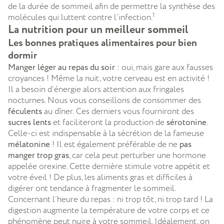
de la durée de sommeil afin de permettre la synthèse des
1
molécules qui luttent contre l’infection.
La nutrition pour un meilleur sommeil
Les bonnes pratiques alimentaires pour bien
dormir
Manger léger au repas du soir
: oui, mais gare aux fausses
croyances ! Même la nuit, votre cerveau est en activité !
Il a besoin d’énergie alors attention aux fringales
nocturnes. Nous vous conseillons de consommer des
féculents
au dîner. Ces derniers vous fourniront des
sucres lents
et faciliteront la production de
sérotonine
.
Celle-ci est indispensable à la sécrétion de la fameuse
mélatonine
! Il est également préférable de ne
pas
manger trop gras
, car cela peut perturber une hormone
appelée orexine. Cette dernière stimule votre appétit et
votre éveil ! De plus, les aliments gras et difficiles à
digérer ont tendance à fragmenter le sommeil.
Concernant l’heure du repas : ni trop tôt, ni trop tard ! La
digestion augmente la température de votre corps et ce
phénomène peut nuire à votre sommeil. Idéalement, on