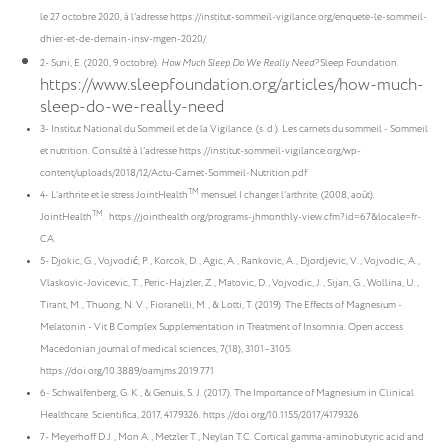
le 27 octobre 2020, à l’adresse https://institut-sommeil-vigilance.org/enquete-le-sommeil-
dhier-et-de-demain-insv-mgen-2020/
2- Suni, E. (2020, 9 octobre).
How Much Sleep Do We Really Need?
Sleep Foundation.
https://www.sleepfoundation.org/articles/how-much-
sleep-do-we-really-need
3- Institut National du Sommeil et de la Vigilance. (s. d.). Les carnets du sommeil - Sommeil
et nutrition. Consulté à l’adresse https://institut-sommeil-vigilance.org/wp-
content/uploads/2018/12/Actu-Carnet-Sommeil-Nutrition.pdf
TM
4- L’arthrite et le stress JointHealth
mensuel | changer l’arthrite. (2008, août).
TM
JointHealth
. https://jointhealth.org/programs-jhmonthly-view.cfm?id=67&locale=fr-
CA
5- Djokic, G., Vojvodić, P., Korcok, D., Agic, A., Rankovic, A., Djordjevic, V., Vojvodic, A.,
Vlaskovic-Jovicevic, T., Peric-Hajzler, Z., Matovic, D., Vojvodic, J., Sijan, G., Wollina, U.,
Tirant, M., Thuong, N. V., Fioranelli, M., & Lotti, T. (2019). The Effects of Magnesium -
Melatonin - Vit B Complex Supplementation in Treatment of Insomnia. Open access
Macedonian journal of medical sciences, 7(18), 3101–3105.
https://doi.org/10.3889/oamjms.2019.771
6- Schwalfenberg, G. K., & Genuis, S. J. (2017). The Importance of Magnesium in Clinical
Healthcare. Scientifica, 2017, 4179326. https://doi.org/10.1155/2017/4179326
7- Meyerhoff D.J., Mon A., Metzler T., Neylan T.C. Cortical gamma-aminobutyric acid and