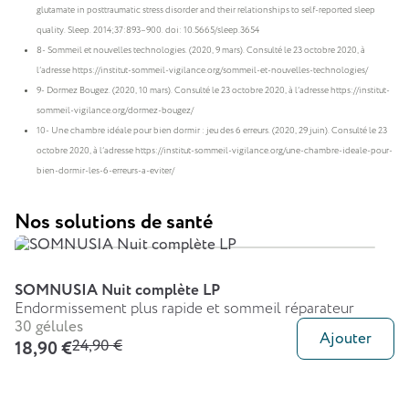
glutamate in posttraumatic stress disorder and their relationships to self-reported sleep
quality. Sleep. 2014;37:893–900. doi: 10.5665/sleep.3654
8- Sommeil et nouvelles technologies. (2020, 9 mars). Consulté le 23 octobre 2020, à
l’adresse https://institut-sommeil-vigilance.org/sommeil-et-nouvelles-technologies/
9- Dormez Bougez. (2020, 10 mars). Consulté le 23 octobre 2020, à l’adresse https://institut-
sommeil-vigilance.org/dormez-bougez/
10- Une chambre idéale pour bien dormir : jeu des 6 erreurs. (2020, 29 juin). Consulté le 23
octobre 2020, à l’adresse https://institut-sommeil-vigilance.org/une-chambre-ideale-pour-
bien-dormir-les-6-erreurs-a-eviter/
Nos solutions de santé
SOMNUSIA Nuit complète LP
Endormissement plus rapide et sommeil réparateur
30 gélules
Ajouter
24,90 €
18,90 €