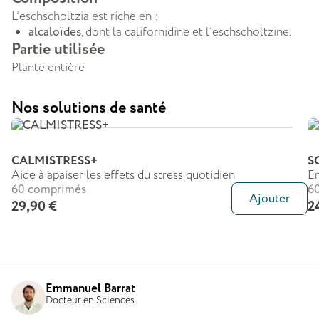
L’eschscholtzia est riche en :
alcaloïdes
, dont la californidine et l’eschscholtzine.
Partie utilisée
Plante entière
Nos solutions de santé
CALMISTRESS+
S
Aide à apaiser les effets du stress quotidien
En
60 comprimés
6
Ajouter
29,90 €
2
Emmanuel Barrat
Docteur en Sciences