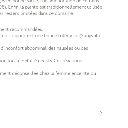
âgés en bonne santé, une amélioration de certains
08).
Enfin, la plante est traditionnellement utilisée
es restent limitées dans ce domaine.
llement recommandées.
urs mois rapportent une bonne tolérance (Songvut et
s d'inconfort abdominal, des nausées ou des
on locale ont été décrits. Ces réactions
ement déconseillée chez la femme enceinte ou
VEINOC
Jambes légè