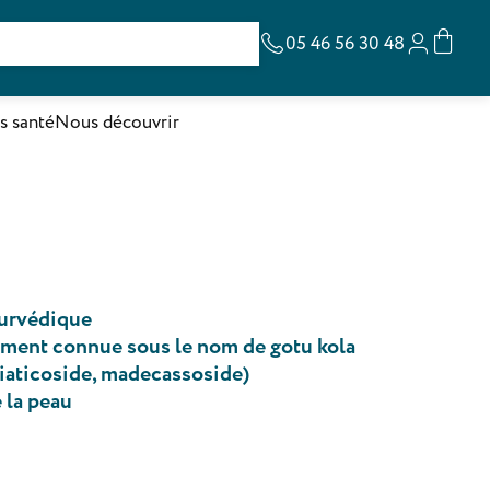
05 46 56 30 48
s santé
Nous découvrir
yurvédique
ement connue sous le nom de gotu kola
siaticoside, madecassoside)
 la peau