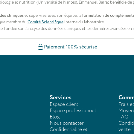
 biologie et nutrition (Université de Nantes), Emmanuel Barrat bénéficie de 
des cliniques
et supervise, avec son équipe, la
formulation de compléments
t que membre du
Comité Scientifique
interne du laboratoire.
, fondée sur l’analyse des données cliniques et les dernières avancées en n
Paiement 100% sécurisé
Services
Comm
Espace client
Frais e
Espace professionnel
Moyens
Blog
FAQ
Nous contacter
Condit
Confidentialité et
vente