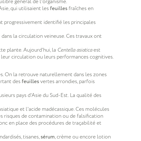
uilibre général de l'organisme.
ie, qui utilisaient les
feuilles
fraîches en
t progressivement identifié les principales
dans la circulation veineuse. Ces travaux ont
e plante. Aujourd'hui, la
Centella asiatica
est
 leur circulation ou leurs performances cognitives.
és. On la retrouve naturellement dans les zones
ortant des
feuilles
vertes arrondies, parfois
usieurs pays d'Asie du Sud-Est. La qualité des
 asiatique et l'acide madécassique. Ces molécules
 risques de contamination ou de falsification
nc en place des procédures de traçabilité et
dardisés, tisanes,
sérum
, crème ou encore lotion