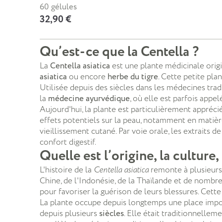
60 gélules
32,90 €
Qu’est-ce que la Centella ?
La
Centella asiatica
est une plante médicinale origi
asiatica
ou encore
herbe du tigre
. Cette petite pla
Utilisée depuis des siècles dans les médecines tradi
la
médecine ayurvédique
, où elle est parfois appe
Aujourd'hui, la plante est particulièrement appréc
effets potentiels sur la peau, notamment en matièr
vieillissement cutané.
Par voie orale, les extraits d
confort digestif.
Quelle est l’origine, la culture, 
L'histoire de la
Centella asiatica
remonte à plusieurs 
Chine, de l'Indonésie, de la Thaïlande et de nombr
pour favoriser la guérison de leurs blessures. Cette
La plante occupe depuis longtemps une place impor
depuis plusieurs
siècles
. Elle était traditionnellem