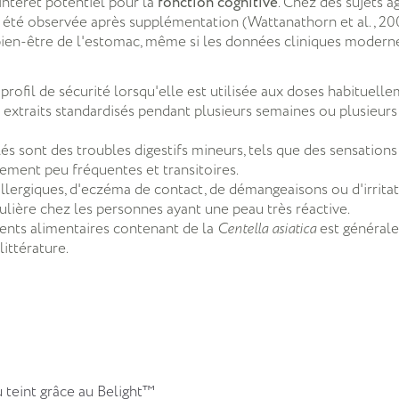
intérêt potentiel pour la
fonction cognitive
. Chez des sujets 
 été observée après supplémentation (Wattanathorn et al., 20
u bien-être de l'estomac, même si les données cliniques modern
profil de sécurité lorsqu'elle est utilisée aux doses habitue
des extraits standardisés pendant plusieurs semaines ou plusie
és sont des troubles digestifs mineurs, tels que des sensation
ement peu fréquentes et transitoires.
llergiques, d'eczéma de contact, de démangeaisons ou d'irritati
culière chez les personnes ayant une peau très réactive.
ments alimentaires contenant de la
Centella asiatica
est général
ittérature.
u teint grâce au Belight™