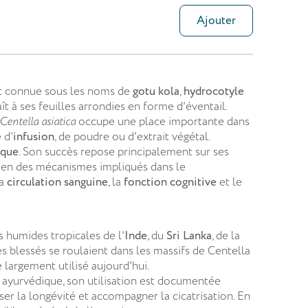
90 compri
Ajouter
35,40 €
t connue sous les noms de
gotu kola
,
hydrocotyle
ît à ses feuilles arrondies en forme d'éventail.
Centella asiatica
occupe une place importante dans
 d'
infusion
, de poudre ou d'extrait végétal.
ique
. Son succès repose principalement sur ses
utien des mécanismes impliqués dans le
la
circulation sanguine
, la
fonction cognitive
et le
 humides tropicales de l'
Inde
, du
Sri Lanka
, de la
gres blessés se roulaient dans les massifs de Centella
 largement utilisé aujourd'hui.
 ayurvédique, son utilisation est documentée
ser la longévité et accompagner la cicatrisation. En