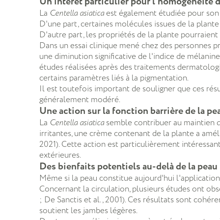
Un intérêt particulier pour l'homogénéité d
La
Centella asiatica
est également étudiée pour son 
D'une part, certaines molécules issues de la plant
D'autre part, les propriétés de la plante pourraient
Dans un essai clinique mené chez des personnes 
une diminution significative de l'indice de mélanine
études réalisées après des traitements dermatologi
certains paramètres liés à la pigmentation.
Il est toutefois important de souligner que ces ré
généralement modéré.
Une action sur la fonction barrière de la pe
La
Centella asiatica
semble contribuer au maintien de
irritantes, une crème contenant de la plante a améli
2021). Cette action est particulièrement intéressa
extérieures.
Des bienfaits potentiels au-delà de la peau
Même si la peau constitue aujourd'hui l'applicatio
Concernant la circulation, plusieurs études ont obs
; De Sanctis et al., 2001). Ces résultats sont cohér
soutient les jambes légères.