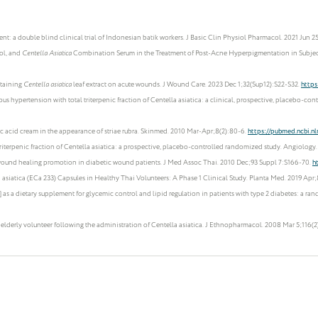
t: a double blind clinical trial of Indonesian batik workers. J Basic Clin Physiol Pharmacol. 2021 Jun 2
nol, and
Centella Asiatica
Combination Serum in the Treatment of Post-Acne Hyperpigmentation in Subjects 
ntaining
Centella asiatica
leaf extract on acute wounds. J Wound Care. 2023 Dec 1;32(Sup12):S22-S32.
https
ous hypertension with total triterpenic fraction of Centella asiatica: a clinical, prospective, placebo-co
ic acid cream in the appearance of striae rubra. Skinmed. 2010 Mar-Apr;8(2):80-6.
https://pubmed.ncbi.n
iterpenic fraction of Centella asiatica: a prospective, placebo-controlled randomized study. Angiology.
for wound healing promotion in diabetic wound patients. J Med Assoc Thai. 2010 Dec;93 Suppl 7:S166-70.
h
 asiatica (ECa 233) Capsules in Healthy Thai Volunteers: A Phase 1 Clinical Study. Planta Med. 2019 Apr
] as a dietary supplement for glycemic control and lipid regulation in patients with type 2 diabetes: a 
lderly volunteer following the administration of Centella asiatica. J Ethnopharmacol. 2008 Mar 5;116(2