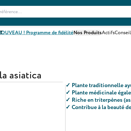
T
OUVEAU ! Programme de fidélité
Nos Produits
Actifs
Conseil
la asiatica
✓
Plante traditionnelle a
✓
Plante médicinale égal
✓
Riche en triterpènes (a
✓
Contribue à la beauté de