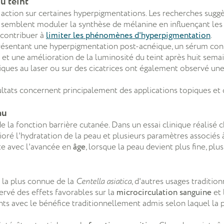
u teint
action sur certaines hyperpigmentations. Les recherches sug
e semblent moduler la synthèse de mélanine en influençant les
 contribuer à
limiter les phénomènes d'hyperpigmentation
.
présentant une hyperpigmentation post-acnéique, un sérum c
 et une amélioration de la luminosité du teint après huit semain
ques au laser ou sur des cicatrices ont également observé une
sultats concernent principalement des applications topiques e
au
 la fonction barrière cutanée. Dans un essai clinique réalisé 
oré l'hydratation de la peau et plusieurs paramètres associés à 
nte avec l'avancée en
âge
, lorsque la peau devient plus fine, pl
n la plus connue de la
Centella asiatica
, d'autres usages traditio
ervé des effets favorables sur la
microcirculation sanguine
et 
ents avec le bénéfice traditionnellement admis selon laquel la 