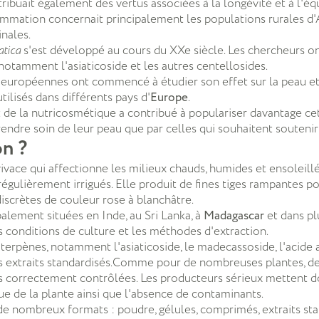
ttribuait également des vertus associées à la longévité et à l'éq
mmation concernait principalement les populations rurales d'As
nales.
atica
s'est développé au cours du XXe siècle. Les chercheurs on
notamment l'asiaticoside et les autres centellosides.
s européennes ont commencé à étudier son effet sur la peau et 
ilisés dans différents pays d'
Europe
.
e la nutricosmétique a contribué à populariser davantage cett
rendre soin de leur peau que par celles qui souhaitent soutenir
n ?
ivace qui affectionne les milieux chauds, humides et ensoleill
 régulièrement irrigués. Elle produit de fines tiges rampantes p
discrètes de couleur rose à blanchâtre.
alement situées en Inde, au Sri Lanka, à
Madagascar
et dans pl
es conditions de culture et les méthodes d'extraction.
iterpènes, notamment l'asiaticoside, le madecassoside, l'acide
s extraits standardisés.Comme pour de nombreuses plantes, des
s correctement contrôlées. Les producteurs sérieux mettent do
que de la plante ainsi que l'absence de contaminants.
de nombreux formats : poudre, gélules, comprimés, extraits stan