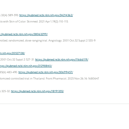
5;32(4):589-593.
https://pubmed.ncbi.nlm.nih.gov/34214362/
with Skin of Color. Skinmed. 2021 Apr 1;19(2):110-115.
://pubmed.ncbi.nlm.nih.gov/38063299/
.
ntrolled, randomized, dose-ranging trial. Angiology. 2001 Oct;52 Suppl 2:S55-9.
lm.nih.gov/20527138/
 2001 Oct;52 Suppl 2:S27-31.
https://pubmed.ncbi.nlm.nih.gov/11666119/
ttps://pubmed.ncbi.nlm.nih.gov/21298840/
;85(6):483-490.
https://pubmed.ncbi.nlm.nih.gov/30699457/
randomized controlled trial in Thailand. Front Pharmacol. 2025 Nov 26;16:1680647.
):325-32.
https://pubmed.ncbi.nlm.nih.gov/18191355/