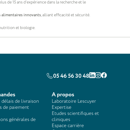
plus de 15 ans d’expérience dans la recherche et le
 alimentaires innovants
, alliant efficacité et sécurité.
utrition et biologie.
05 46 56 30 48
Linkedin
Instagram
Facebook
andes
A propos
t délais de livraison
Laboratoire Lescuyer
 de paiement
Expertise
Etudes scientifiques et
ions générales de
cliniques
Espace carrière