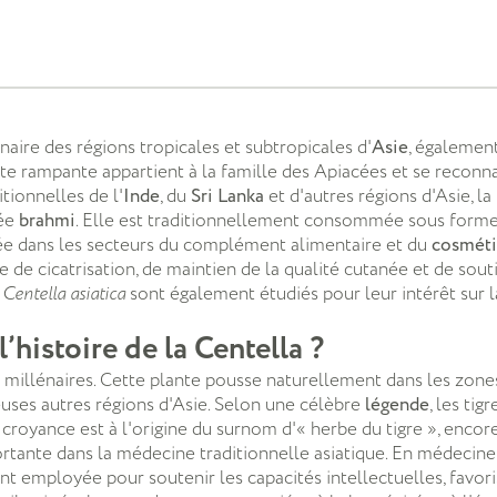
naire des régions tropicales et subtropicales d'
Asie
, égalemen
nte rampante appartient à la famille des Apiacées et se reconna
tionnelles de l'
Inde
, du
Sri Lanka
et d'autres régions d'Asie, la
lée
brahmi
. Elle est traditionnellement consommée sous forme
iée dans les secteurs du complément alimentaire et du
cosmét
e de cicatrisation, de maintien de la qualité cutanée et de so
e
Centella asiatica
sont également étudiés pour leur intérêt sur 
l’histoire de la Centella ?
millénaires. Cette plante pousse naturellement dans les zones
euses autres régions d'Asie. Selon une célèbre
légende
, les ti
 croyance est à l'origine du surnom d'« herbe du tigre », encore
tante dans la médecine traditionnelle asiatique. En médecine
ent employée pour soutenir les capacités intellectuelles, favori