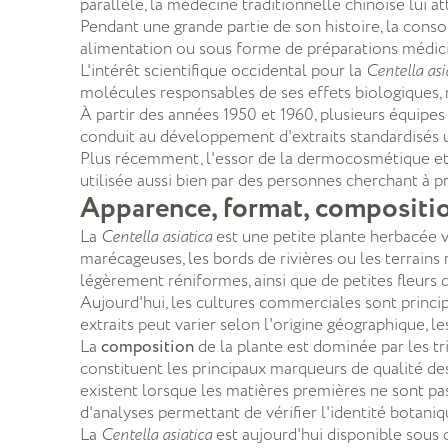
parallèle, la médecine traditionnelle chinoise lui a
Pendant une grande partie de son histoire, la conso
alimentation ou sous forme de préparations médici
L'intérêt scientifique occidental pour la
Centella asi
molécules responsables de ses effets biologiques, 
À partir des années 1950 et 1960, plusieurs équipe
conduit au développement d'extraits standardisés ut
Plus récemment, l'essor de la dermocosmétique et d
utilisée aussi bien par des personnes cherchant à p
Apparence, format, compositio
La
Centella asiatica
est une petite plante herbacée v
marécageuses, les bords de rivières ou les terrains
légèrement réniformes, ainsi que de petites fleurs 
Aujourd'hui, les cultures commerciales sont princip
extraits peut varier selon l'origine géographique, l
La
composition
de la plante est dominée par les tr
constituent les principaux marqueurs de qualité de
existent lorsque les matières premières ne sont pa
d'analyses permettant de vérifier l'identité botani
La
Centella asiatica
est aujourd'hui disponible sous 