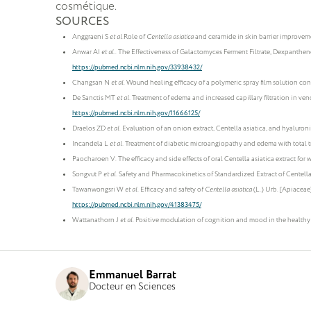
cosmétique.
SOURCES
Anggraeni S
et al.
Role of
Centella asiatica
and ceramide in skin barrier improvemen
Anwar AI
et al.
. The Effectiveness of Galactomyces Ferment Filtrate, Dexpanthe
https://pubmed.ncbi.nlm.nih.gov/33938432/
Changsan N
et al.
Wound healing efficacy of a polymeric spray film solution co
De Sanctis MT
et al.
Treatment of edema and increased capillary filtration in ven
https://pubmed.ncbi.nlm.nih.gov/11666125/
Draelos ZD
et al.
Evaluation of an onion extract, Centella asiatica, and hyaluron
Incandela L
et al.
Treatment of diabetic microangiopathy and edema with total tr
Paocharoen V. The efficacy and side effects of oral Centella asiatica extract 
Songvut P
et al.
Safety and Pharmacokinetics of Standardized Extract of Centella
Tawanwongsri W
et al.
Efficacy and safety of
Centella asiatica
(L.) Urb. [Apiaceae
https://pubmed.ncbi.nlm.nih.gov/41383475/
Wattanathorn J
et al.
Positive modulation of cognition and mood in the healthy e
Emmanuel Barrat
Docteur en Sciences