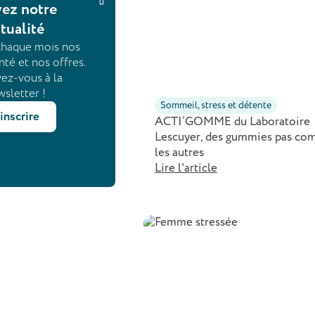
vez notre
tualité
chaque mois nos
nté et nos offres.
vez-vous à la
sletter !
Sommeil, stress et détente
'inscrire
ACTI’GOMME du Laboratoire
Lescuyer, des gummies pas c
les autres
Lire l'article