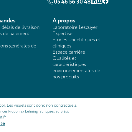
05 46 56 30 48
Linkedin
Instagram
Facebook
andes
A propos
t délais de livraison
Laboratoire Lescuyer
 de paiement
Expertise
Etudes scientifiques et
ions générales de
cliniques
Espace carrière
Qualités et
caractéristiques
environnementales de
nos produits
cor. Les visuels sont donc non contractuels.
érences Propomax Lehning fabriquées au Brésil.
r.fr
ite