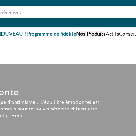
T
OUVEAU ! Programme de fidélité
Nos Produits
Actifs
Conseil
tente
que d’optimisme… L’équilibre émotionnel est
nseils pour retrouver sérénité et bien-être
nt présent.