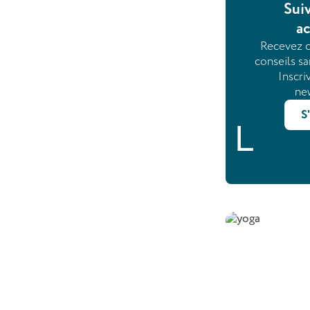
Sui
ac
Recevez 
conseils sa
Inscri
new
S