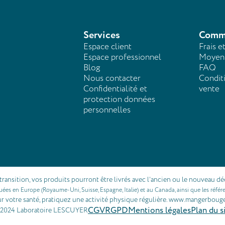
Services
Comm
Espace client
Frais e
Espace professionnel
Moyens
Blog
FAQ
Nous contacter
Condit
Confidentialité et
vente
protection données
personnelles
transition, vos produits pourront être livrés avec l’ancien ou le nouveau dé
quées en Europe (Royaume-Uni, Suisse, Espagne, Italie) et au Canada, ainsi que les réf
r votre santé, pratiquez une activité physique régulière. www.mangerbouge
CGV
RGPD
Mentions légales
Plan du s
2024 Laboratoire LESCUYER