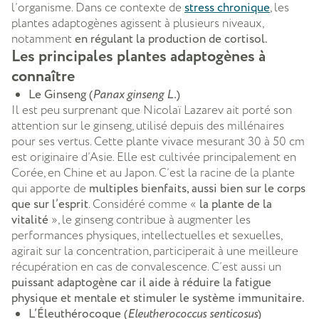
l’organisme. Dans ce contexte de
stress chronique
, les
plantes adaptogènes agissent à plusieurs niveaux,
notamment
en régulant la production de cortisol.
Les principales plantes adaptogènes à
connaître
Le Ginseng (
Panax ginseng L.
)
Il est peu surprenant que Nicolaï Lazarev ait porté son
attention sur le ginseng, utilisé depuis des millénaires
pour ses vertus. Cette plante vivace mesurant 30 à 50 cm
est originaire d’Asie. Elle est cultivée principalement en
Corée, en Chine et au Japon. C’est la racine de la plante
qui apporte de
multiples bienfaits, aussi bien sur le corps
que sur l’esprit
. Considéré comme «
la plante de la
vitalité
», le ginseng contribue à augmenter les
performances physiques, intellectuelles et sexuelles,
agirait sur la concentration, participerait à une meilleure
récupération en cas de convalescence. C’est aussi un
puissant adaptogène car il aide à réduire la fatigue
physique et mentale et stimuler le système immunitaire.
L’Éleuthérocoque (
Eleutherococcus senticosus
)