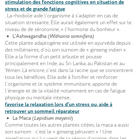
stimulation des fonctions cognitives en situation de
stress et de grande fatigue
. La rhodiole aide l’organisme à s’adapter en cas de
situation stressante, Elle aurait également un effet sur le
niveau de de sérotonine, « l’hormone du bonheur ».
L’Ashwagandha (
Withania somnifera)
Cette plante adaptogène est utilisée en ayurvéda depuis
des millénaires, d’où son surnom de « ginseng indien ».
Elle a la forme d’un petit arbuste et pousse
principalement en Inde, au Sri Lanka, au Pakistan et au
Yémen. Là encore, c’est dans la racine que se concentrent
tous les bénéfices. Elle aide à fortifier et renforcer
l’organisme et le système immunitaire, apporte de
l’énergie et de la vitalité notamment en cas de fatigue
physique ou mentale intense,
favorise la relaxation lors d’un stress ou, aide à
retrouver un sommeil réparateur
La Maca (
Lepidium meyenii
)
Comme toutes les autres plantes citées, la maca a aussi
son surnom : c’est le « ginseng péruvien » ! Une
appellation qui lui vient de sa région d’origine, dans les