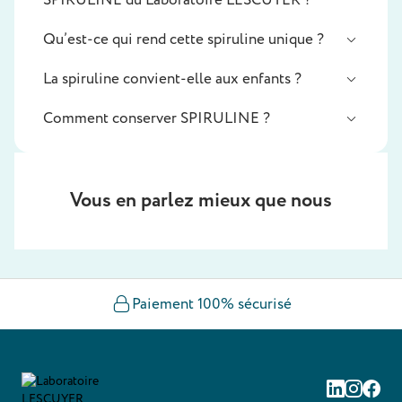
SPIRULINE du Laboratoire LESCUYER ?
Qu’est-ce qui rend cette spiruline unique ?
La spiruline convient-elle aux enfants ?
Comment conserver SPIRULINE ?
Vous en parlez mieux que nous
Paiement 100% sécurisé
Linkedin
Instag
Fac