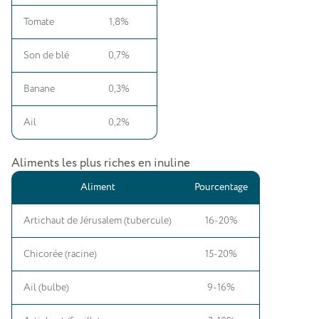
Tomate
1,8%
Son de blé
0,7%
Banane
0,3%
Ail
0,2%
Aliments les plus riches en inuline
Aliment
Pourcentage
Artichaut de Jérusalem (tubercule)
16-20%
Chicorée (racine)
15-20%
Ail (bulbe)
9-16%