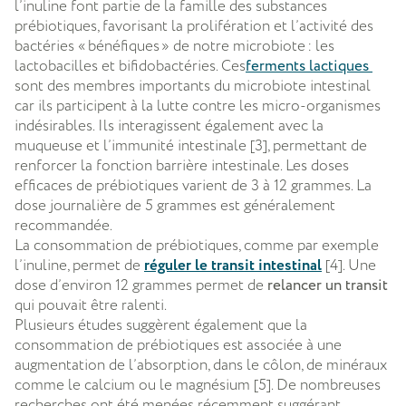
l’inuline font partie de la famille des substances
prébiotiques, favorisant la prolifération et l’activité des
bactéries « bénéfiques » de notre microbiote : les
lactobacilles et bifidobactéries. Ces
ferments lactiques
sont des membres importants du microbiote intestinal
car ils participent à la lutte contre les micro-organismes
indésirables. Ils interagissent également avec la
muqueuse et l’immunité intestinale [3], permettant de
renforcer la fonction barrière intestinale. Les doses
efficaces de prébiotiques varient de 3 à 12 grammes. La
dose journalière de 5 grammes est généralement
recommandée.
La consommation de prébiotiques, comme par exemple
l’inuline, permet de
réguler le transit intestinal
[4]. Une
dose d’environ 12 grammes permet de
relancer un transit
qui pouvait être ralenti.
Plusieurs études suggèrent également que la
consommation de prébiotiques est associée à une
augmentation de l’absorption, dans le côlon, de minéraux
comme le calcium ou le magnésium [5]. De nombreuses
recherches ont été menées
récemment suggérant