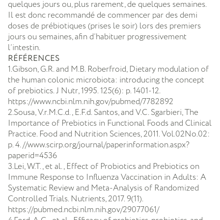
quelques jours ou, plus rarement, de quelques semaines.
Il est donc recommandé de commencer par des demi
doses de prébiotiques (prises le soir) lors des premiers
jours ou semaines, afin d’habituer progressivement
l’intestin.
RÉFÉRENCES
1.Gibson, G.R. and M.B. Roberfroid, Dietary modulation of
the human colonic microbiota: introducing the concept
of prebiotics. J Nutr, 1995. 125(6): p. 1401-12.
https://www.ncbi.nlm.nih.gov/pubmed/7782892
2.Sousa, V.r.M.C.d., E.F.d. Santos, and V.C. Sgarbieri, The
Importance of Prebiotics in Functional Foods and Clinical
Practice. Food and Nutrition Sciences, 2011. Vol.02No.02:
p. 4. //www.scirp.org/journal/paperinformation.aspx?
paperid=4536
3.Lei, W.T., et al., Effect of Probiotics and Prebiotics on
Immune Response to Influenza Vaccination in Adults: A
Systematic Review and Meta-Analysis of Randomized
Controlled Trials. Nutrients, 2017. 9(11).
https://pubmed.ncbi.nlm.nih.gov/29077061/