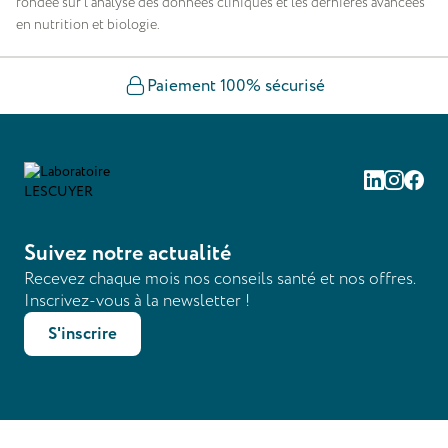
fondée sur l’analyse des données cliniques et les dernières avancées
en nutrition et biologie.
Paiement 100% sécurisé
Linkedin
Instag
Fac
Suivez notre actualité
Recevez chaque mois nos conseils santé et nos offres.
Inscrivez-vous à la newsletter !
S'inscrire