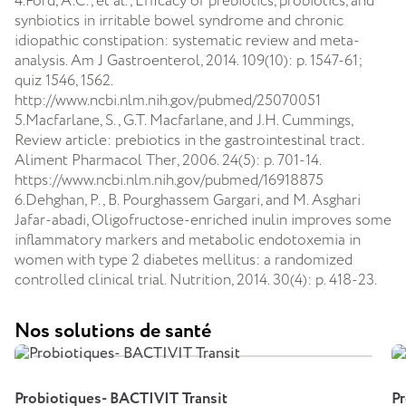
4.Ford, A.C., et al., Efficacy of prebiotics, probiotics, and
synbiotics in irritable bowel syndrome and chronic
idiopathic constipation: systematic review and meta-
analysis. Am J Gastroenterol, 2014. 109(10): p. 1547-61;
quiz 1546, 1562.
http://www.ncbi.nlm.nih.gov/pubmed/25070051
5.Macfarlane, S., G.T. Macfarlane, and J.H. Cummings,
Review article: prebiotics in the gastrointestinal tract.
Aliment Pharmacol Ther, 2006. 24(5): p. 701-14.
https://www.ncbi.nlm.nih.gov/pubmed/16918875
6.Dehghan, P., B. Pourghassem Gargari, and M. Asghari
Jafar-abadi, Oligofructose-enriched inulin improves some
inflammatory markers and metabolic endotoxemia in
women with type 2 diabetes mellitus: a randomized
controlled clinical trial. Nutrition, 2014. 30(4): p. 418-23.
Nos solutions de santé
Probiotiques- BACTIVIT Transit
P