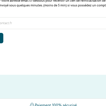
r votre adresse email ci-dessous pour recevoir un lien de réinitialisation de
envoyé sous quelques minutes. (moins de 5 min) si vous possédez un compte
Paiement 100% sécurisé