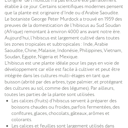
L’origine
de l’hibiscus n’a pas encore été parfaitement
établie à ce jour. Certains scientifiques modernes pensent
que la plante est originaire d’Inde ou d’Arabie Saoudite.
Le botaniste George Peter Murdock a trouvé en 1959 des
preuves de la domestication de l’hibiscus au Sud Soudan
(Afrique) remontant à environ 4000 ans avant notre ère.
Aujourd’hui, l’hibiscus est largement cultivé dans toutes
les zones tropicales et subtropicales : Inde, Arabie
Saoudite, Chine, Malaisie, Indonésie, Philippines, Vietnam,
Soudan, Egypte, Nigeria et Mexique.
L’hibiscus est une plante idéale pour les pays en voie de
développement car elle est facile à cultiver et peut être
intégrée dans les cultures multi-étages en tant que
buisson (abrité par des arbres, type palmier, et protégeant
des cultures au sol, comme des légumes). Par ailleurs,
toutes les parties de la plante sont utilisées.
Les calices (fruits) d’hibiscus servent à préparer des
boissons chaudes ou froides, parfois fermentées, des
confitures, glaces, chocolats, gâteaux, arômes et
colorants.
Les calices et feuilles sont largement utilisés dans