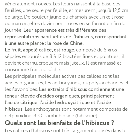
généralement rouges. Les fleurs naissent à la base des
feuilles, une seule par feuille, et mesurent jusqu’à 12,5 cm
de large. De couleur jaune ou chamois avec un œil rose
ou marron, elles deviennent roses en se fanant en fin de
journée.
Leur apparence est très différente des
représentations habituelles de l’hibiscus, correspondant
à une autre plante : la rose de Chine.
Le fruit, appelé calice, est rouge
, composé de 5 gros
sépales entourés de 8 à 12 bractées fines et pointues ; il
devient charnu, croquant mais juteux. Il est ramassé et
consommé frais ou séché.
Les principales molécules actives des calices so
nt les
acides organiques, les anthocyanes, les polysaccharides et
les flavonoïdes.
Les extraits d’hibiscus contiennent une
teneur élevée d'acides organiques, principalement
l'acide citrique, l'acide hydroxycitrique et l'acide
hibiscus.
Les anthocyanes sont notamment composés de
delphinidine-3-O-sambubioside (hibiscine).
Quels sont les bienfaits de l'hibiscus ?
Les calices d’hibiscus sont très largement utilisés dans le