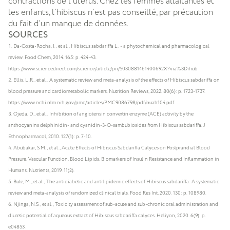
contractions de l’utérus. Chez les femmes allaitantes et
les enfants, l’hibiscus n’est pas conseillé, par précaution
du fait d’un manque de données.
SOURCES
Da-Costa-Rocha, I., et al., Hibiscus sabdariffa L. - a phytochemical and pharmacological
review. Food Chem, 2014. 165: p. 424-43.
https://www.sciencedirect.com/science/article/pii/S030881461400692X?via%3Dihub
Ellis, L.R., et al., A systematic review and meta-analysis of the effects of Hibiscus sabdariffa on
blood pressure and cardiometabolic markers. Nutrition Reviews, 2022. 80(6): p. 1723-1737.
https://www.ncbi.nlm.nih.gov/pmc/articles/PMC9086798/pdf/nuab104.pdf
Ojeda, D., et al., Inhibition of angiotensin convertin enzyme (ACE) activity by the
anthocyanins delphinidin- and cyanidin-3-O-sambubiosides from Hibiscus sabdariffa. J
Ethnopharmacol, 2010. 127(1): p. 7-10.
Abubakar, S.M., et al., Acute Effects of Hibiscus Sabdariffa Calyces on Postprandial Blood
Pressure, Vascular Function, Blood Lipids, Biomarkers of Insulin Resistance and Inflammation in
Humans. Nutrients, 2019. 11(2).
Bule, M., et al., The antidiabetic and antilipidemic effects of Hibiscus sabdariffa: A systematic
review and meta-analysis of randomized clinical trials. Food Res Int, 2020. 130: p. 108980.
Njinga, N.S., et al., Toxicity assessment of sub-acute and sub-chronic oral administration and
diuretic potential of aqueous extract of Hibiscus sabdariffa calyces. Heliyon, 2020. 6(9): p.
e04853.