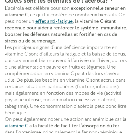
Quels sont les bienfaits de l’acérola?
L’acérola est célèbre pour son
exceptionnelle teneur en
vitamine C
, ce qui lui confère de nombreux bienfaits. On
peut noter un
effet anti-fatigue
, la vitamine C étant
reconnue pour aider à renforcer le système immunitaire,
booster les défenses naturelles et fortifier en cas de
stress ou de surmenage.
Les principaux signes d’une déficience importante en
vitamine C sont d’ailleurs la fatigue et la baisse de tonus,
qui surviennent bien souvent à l’arrivée de l’hiver, ou lors
d’une alimentation pauvre en fruits et légumes. Une
complémentation en vitamine C peut dès lors s’avérer
utile. De plus, les besoins en vitamine C sont accrus dans
certaines situations particulières (fracture, infections)
mais également en fonction des modes de vie (activité
physique intense, consommation excessive d'alcool,
tabagisme). Une consommation d’acérola peut donc être
bénéfique.
On peut également noter une action antianémique car
la
vitamine C
a la faculté de faciliter l’absorption du fer
dans l’organisme
, principalement le fer non-héminique