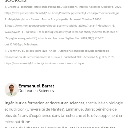
SOURCES
L’Acerola - Bienfaits (Infections), Posologie, Associations, Intérêts. Accessed October 6, 2020.
https://www.passeportsante.net/fr/Solutions/PlantesSupplements/Fiche.aspx?doc=acerola_ps
Malpighia glabra - Monaco Nature Encyclopedia. Accessed October 7, 2020.
https://www.monaconatureencyclopedia.com/malpighia-glabra/?lang=frMotohashi N,
Wakabayashi H, Kurihara T, et al. Biological activity of Barbados cherry (Acerola fruits, fruit of
Malpighia emarginata DC) extracts and fractions Phyther Res . 2004;18(3):212-223.
doi:10.1002/ptr.1426 Anses.
Vitamine C ou acide ascorbique | Anses - Agence nationale de sécurité sanitaire de
l’alimentation, de l’environnement et du travail. Published 2019. Accessed August 27, 2020.
https://www.anses.fr/fr/content/vitamine-c-ou-acide-ascorbique
Emmanuel Barrat
Docteur en Sciences
Ingénieur de formation et docteur en sciences
, spécialisé en biologie
et nutrition (Université de Nantes), Emmanuel Barrat bénéficie de
plus de 15 ans d’expérience dans la recherche et le développement en
micronutrition.