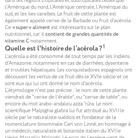
dans les régions tropicales et subtropicales telles que
l’Amérique du nord, l’Amérique centrale, l’Amérique du
sud, et les iles caraïbes. Le fruit de cette plante est
également appelé cerise de la Barbade ou fruit d'acérola.
Ce
« super » aliment
est intéressants sur le plan
nutritionnel, car il
contient de grandes quantités de
vitamine C
notamment.
1
Quelle est l'histoire de l’acérola ?
L'acérola a été consommé de tout temps par les Indiens
d'Amazonie, notamment en cas de diarrhées, dysenterie
et troubles hépatiques. Les conquistadores espagnols ont
découvert les vertus de ce fruit dès le XVIe siècle et ce
sont eux qui lui ont donné le nom d'acérola.
L’étymologie n'est pas précise : le nom de cette plante
viendrait de "cerise de l'érable", ou "cerise de table", ou
encore du mot arabo-andalou azza 'rúra. Le nom
scientifique Malpighia glabra lui fut attribué au XVIIIe
siècle par le naturaliste suédois et fondateur de la
nomenclature binominale Carl von Linné, en hommage à
un médecin, naturaliste et botaniste italien du XVIIe
siècle, Marcello Malpighi. Le nom de l’espèce vient de