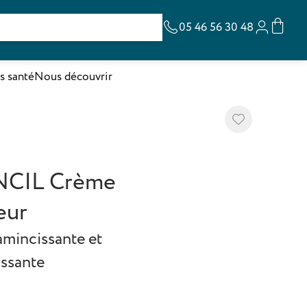
05 46 56 30 48
s santé
Nous découvrir
Ajouter à ma list
CIL Crème
eur
mincissante et
issante