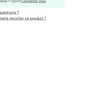
ensé = 1 point.
Connectez-vous
uestions ?
ent recycler ce produit ?