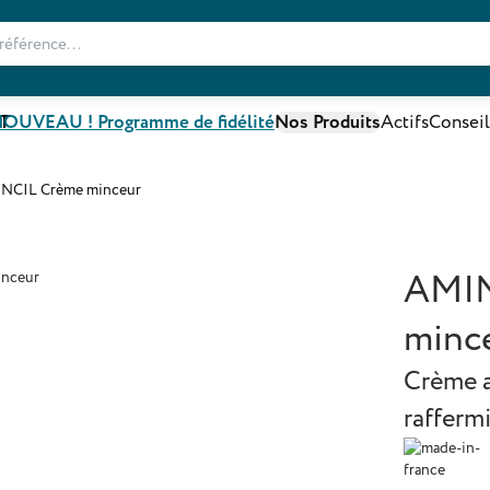
T
OUVEAU ! Programme de fidélité
Nos Produits
Actifs
Conseil
NCIL Crème minceur
AMIN
minc
Crème a
rafferm