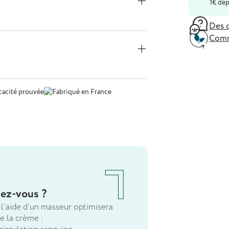
1€ dép
Des q
Comm
iez-vous ?
 l’aide d’un masseur optimisera
de la crème :