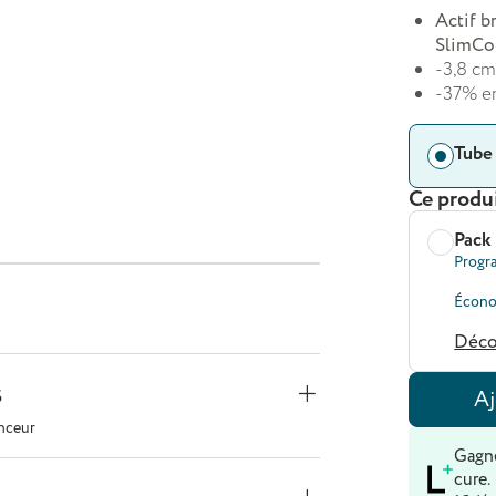
Actif b
SlimCo
-3,8 cm
-37% en
Tube
Ce produi
Pack
Progr
Écono
Déco
s
Aj
inceur
Gagn
cure.