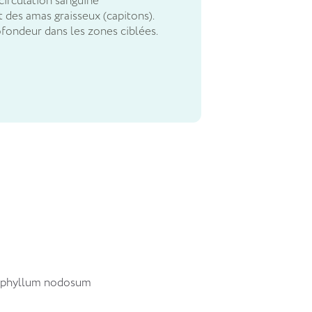
 circulation sanguine
 des amas graisseux (capitons).
fondeur dans les zones ciblées.
scophyllum nodosum