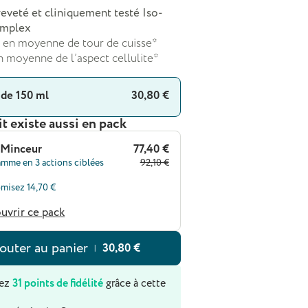
reveté et cliniquement testé Iso-
mplex
 en moyenne de tour de cuisse*
 moyenne de l’aspect cellulite*
 de 150 ml
30,80 €
t existe aussi en pack
 Minceur
77,40 €
amme en 3 actions ciblées
92,10 €
misez 14,70 €
uvrir ce pack
outer au panier
30,80 €
|
ez
31 points de fidélité
grâce à cette