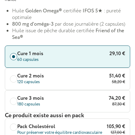
Huile
Golden Omega®
certifiée
IFOS 5★
: pureté
optimale
800 mg d'oméga-3
par dose journalière (2 capsules)
Huile issue de pêche durable certifiée
Friend of the
Sea®
Cure 1 mois
29,10 €
60 capsules
Cure 2 mois
51,40 €
120 capsules
58,20 €
Cure 3 mois
74,20 €
180 capsules
87,30 €
Ce produit existe aussi en pack
Pack Cholestérol
105,90 €
Pour préserver votre équilibre cardiovasculaire
127,00 €