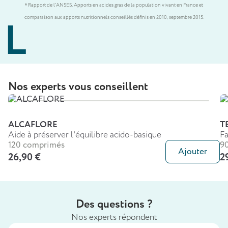
⁶ Rapport de l'ANSES, Apports en acides gras de la population vivant en France et
comparaison aux apports nutritionnels conseillés définis en 2010, septembre 2015.
Nos experts vous conseillent
ALCAFLORE
T
Aide à préserver l'équilibre acido-basique
Fa
120 comprimés
9
Ajouter
26,90 €
2
Des questions ?
Nos experts répondent