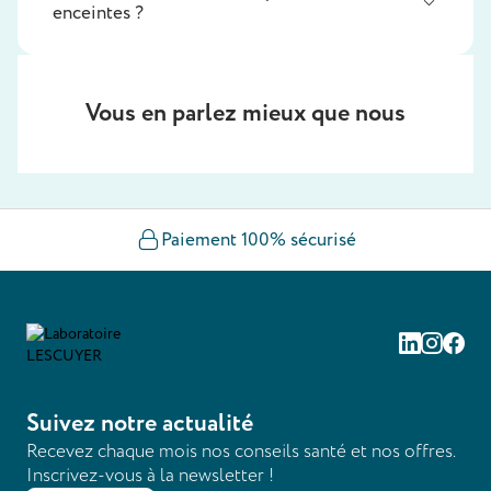
enceintes ?
Vous en parlez mieux que nous
Paiement 100% sécurisé
Linkedin
Instag
Fac
Suivez notre actualité
Recevez chaque mois nos conseils santé et nos offres.
Inscrivez-vous à la newsletter !