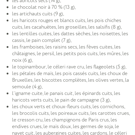
les abricots secs (14 g),
le chocolat noir à 70 % (13 g),
les artichauts cuits (9 g),
les haricots rouges et blancs cuits, les pois chiches
cuits, les cacahuètes, les groseilles, les salsifis (8 g),
les lentilles cuites, les dattes sèches, les noisettes, les
cassis, le pain complet (7 g),
les framboises, les raisins secs, les fèves cuites, les
châtaignes, le persil, les petits pois cuits, les mûres, les
noix (6 g),
le topinambour, le céleri rave cru, les flageolets (5 g),
les pétales de maïs, les pois cassés cuits, les choux de
Bruxelles, les biscottes complètes, les olives vertes, la
semoule (4 g),
l’igname cuite, le panais cuit, les épinards cuits, les
haricots verts cuits, le pain de campagne (3 g),
les choux verts et choux-fleurs cuits, les cornichons,
les brocolis cuits, les poireaux cuits, les carottes crues,
le cresson cru, les champignons de Paris crus, les
endives crues, le maïs doux, les germes de soja, le
navet cuit, les aubergines cuites, les cardons, le céleri