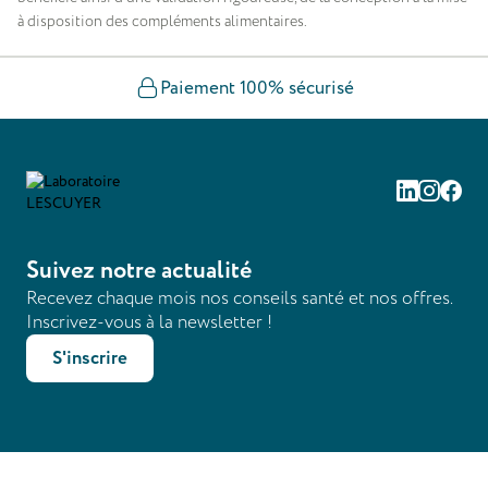
à disposition des compléments alimentaires.
Paiement 100% sécurisé
Linkedin
Instag
Fac
Suivez notre actualité
Recevez chaque mois nos conseils santé et nos offres.
Inscrivez-vous à la newsletter !
S'inscrire