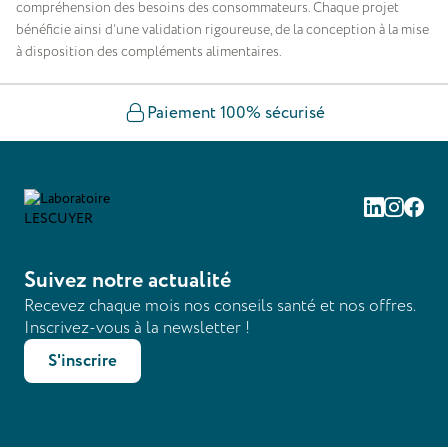
compréhension des besoins des consommateurs. Chaque projet
bénéficie ainsi d’une validation rigoureuse, de la conception à la mise
à disposition des compléments alimentaires.
Paiement 100% sécurisé
Linkedin
Instag
Fac
Suivez notre actualité
Recevez chaque mois nos conseils santé et nos offres.
Inscrivez-vous à la newsletter !
S'inscrire