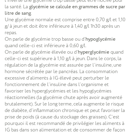
l’inverse une glycémie trop basse peut être nocive pour
la santé. La
glycémie se calcule en grammes de sucre par
litre de sang
.
Une glycémie normale est comprise entre 0,70 g/l et 1,10
g/ à jeun et doit être inférieure à 1,40 g/l 1h30 après un
repas.
On parle de glycémie trop basse ou d’
hypoglycémie
quand celle-ci est inférieure à 0,60 g/l.
On parle de glycémie élevée ou d’
hyperglycémie
quand
celle-ci est supérieure à 1,10 g/l à jeun. Dans le corps, la
régulation de la glycémie est assurée par l’insuline, une
hormone sécrétée par le pancréas. La consommation
excessive d’aliments à IG élevé peut perturber le
fonctionnement de l’insuline dans l’organisme et
favoriser les hyperglycémies et les hypoglycémies
réactionnelles (la glycémie chute après avoir augmenté
brutalement). Sur le long terme, cela augmente le risque
de diabète, d’inflammation chronique et peut favoriser la
prise de poids (à cause du stockage des graisses). C’est
pourquoi il est recommandé de privilégier les aliments à
IG bas dans son alimentation et de consommer de façon