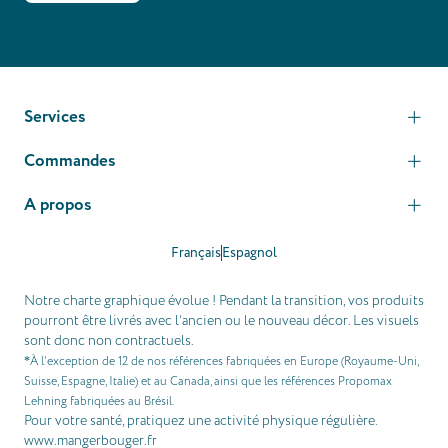
Services
Commandes
A propos
Français
Espagnol
Notre charte graphique évolue ! Pendant la transition, vos produits
pourront être livrés avec l’ancien ou le nouveau décor. Les visuels
sont donc non contractuels.
À l’exception de 12 de nos références fabriquées en Europe (Royaume-Uni,
*
Suisse, Espagne, Italie) et au Canada, ainsi que les références Propomax
Lehning fabriquées au Brésil.
Pour votre santé, pratiquez une activité physique régulière.
www.mangerbouger.fr