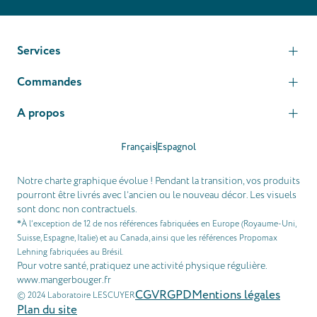
Services
Commandes
A propos
Français
Espagnol
Notre charte graphique évolue ! Pendant la transition, vos produits
pourront être livrés avec l’ancien ou le nouveau décor. Les visuels
sont donc non contractuels.
À l’exception de 12 de nos références fabriquées en Europe (Royaume-Uni,
*
Suisse, Espagne, Italie) et au Canada, ainsi que les références Propomax
Lehning fabriquées au Brésil.
Pour votre santé, pratiquez une activité physique régulière.
www.mangerbouger.fr
CGV
RGPD
Mentions légales
© 2024 Laboratoire LESCUYER
Plan du site