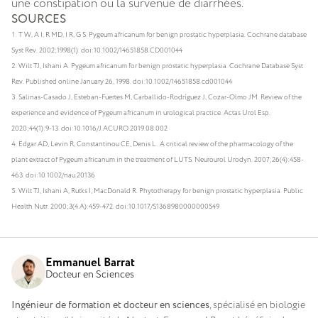
une constipation ou la survenue de diarrhées.
SOURCES
T W, A I, R MD, I R, G S. Pygeum africanum for benign prostatic hyperplasia. Cochrane database
Syst Rev. 2002;1998(1). doi:10.1002/14651858.CD001044
Wilt TJ, Ishani A. Pygeum africanum for benign prostatic hyperplasia. Cochrane Database Syst
Rev. Published online January 26, 1998. doi:10.1002/14651858.cd001044
Salinas-Casado J, Esteban-Fuertes M, Carballido-Rodríguez J, Cozar-Olmo JM. Review of the
experience and evidence of Pygeum africanum in urological practice. Actas Urol Esp.
2020;44(1):9-13. doi:10.1016/J.ACURO.2019.08.002
Edgar AD, Levin R, Constantinou CE, Denis L. A critical review of the pharmacology of the
plant extract of Pygeum africanum in the treatment of LUTS. Neurourol Urodyn. 2007;26(4):458-
463. doi:10.1002/nau.20136
Wilt TJ, Ishani A, Rutks I, MacDonald R. Phytotherapy for benign prostatic hyperplasia. Public
Health Nutr. 2000;3(4 A):459-472. doi:10.1017/S1368980000000549
Emmanuel Barrat
Docteur en Sciences
Ingénieur de formation et docteur en sciences
, spécialisé en biologie