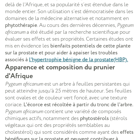
delà de l'Afrique, et sa popularité s’est étendue dans le
monde entier. Son utilisation s’est démocratisée dans les
domaines de la médecine alternative et notamment en
phytothérapie
. Au cours des dernières décennies,
Pygeum
africanum
a été étudié par la recherche scientifique pour
évaluer ses effets et ses propriétés. Certaines études ont
mis en évidence les
bienfaits potentiels de cette plante
sur la prostate et pour aider à apaiser les troubles
associés à
l'hypertrophie bénigne de la prostate
(HBP).
Apparence et composition du prunier
d'Afrique
Pygeum africanum
est un arbre à feuilles persistantes qui
peut atteindre jusqu'à 25 mètres de hauteur. Ses feuilles
sont ovales et de couleur vert foncé, avec une texture
coriace.
L'écorce est récoltée à partir du tronc de l'arbre.
Pygeum africanum
contient une variété de composés
chimiques actifs, notamment des
phytostérols
(stérols
végétaux qui ont des propriétés semblables au
cholestérol) qui sont considérés comme ayant des
effets
bénéfiques sur la prostate et peuvent contribuer à