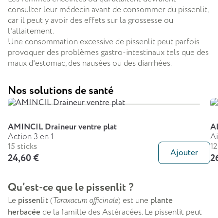
consulter leur médecin avant de consommer du pissenlit,
car il peut y avoir des effets sur la grossesse ou
l'allaitement.
Une consommation excessive de pissenlit peut parfois
provoquer des problèmes gastro-intestinaux tels que des
maux d'estomac, des nausées ou des diarrhées.
Nos solutions de santé
AMINCIL Draineur ventre plat
A
Action 3 en 1
Ai
15 sticks
1
Ajouter
24,60 €
2
Qu’est-ce que le pissenlit ?
Le
pissenlit
(
Taraxacum officinale
) est une
plante
herbacée
de la famille des Astéracées. Le pissenlit peut