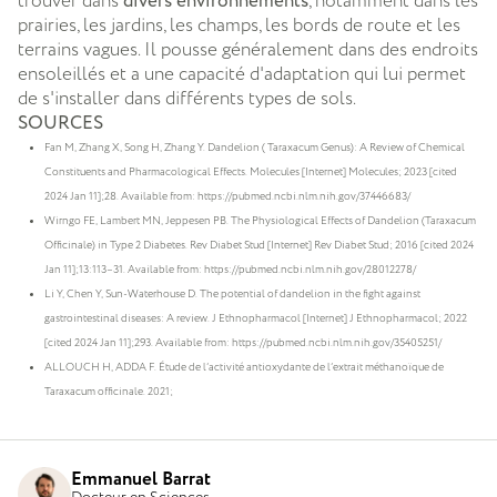
trouver dans
divers environnements
, notamment dans les
prairies, les jardins, les champs, les bords de route et les
terrains vagues. Il pousse généralement dans des endroits
ensoleillés et a une capacité d'adaptation qui lui permet
de s'installer dans différents types de sols.
SOURCES
Fan M, Zhang X, Song H, Zhang Y. Dandelion ( Taraxacum Genus): A Review of Chemical
Constituents and Pharmacological Effects. Molecules [Internet] Molecules; 2023 [cited
2024 Jan 11];28. Available from: https://pubmed.ncbi.nlm.nih.gov/37446683/
Wirngo FE, Lambert MN, Jeppesen PB. The Physiological Effects of Dandelion (Taraxacum
Officinale) in Type 2 Diabetes. Rev Diabet Stud [Internet] Rev Diabet Stud; 2016 [cited 2024
Jan 11];13:113–31. Available from: https://pubmed.ncbi.nlm.nih.gov/28012278/
Li Y, Chen Y, Sun-Waterhouse D. The potential of dandelion in the fight against
gastrointestinal diseases: A review. J Ethnopharmacol [Internet] J Ethnopharmacol; 2022
[cited 2024 Jan 11];293. Available from: https://pubmed.ncbi.nlm.nih.gov/35405251/
ALLOUCH H, ADDA F. Étude de l’activité antioxydante de l’extrait méthanoïque de
Taraxacum officinale. 2021;
Emmanuel Barrat