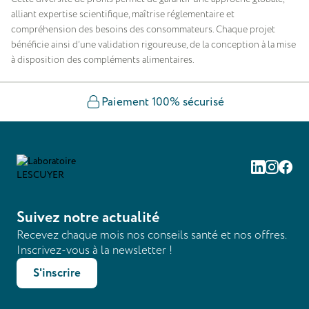
alliant expertise scientifique, maîtrise réglementaire et
compréhension des besoins des consommateurs. Chaque projet
bénéficie ainsi d’une validation rigoureuse, de la conception à la mise
à disposition des compléments alimentaires.
Paiement 100% sécurisé
Linkedin
Instag
Fac
Suivez notre actualité
Recevez chaque mois nos conseils santé et nos offres.
Inscrivez-vous à la newsletter !
S'inscrire