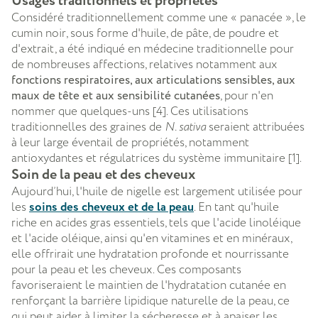
​Usages traditionnels et propriétés
Considéré traditionnellement comme une « panacée », le
cumin noir, sous forme d'huile, de pâte, de poudre et
d'extrait, a été indiqué en médecine traditionnelle pour
de nombreuses affections, relatives notamment aux
fonctions respiratoires, aux articulations sensibles, aux
maux de tête et aux sensibilité cutanées
, pour n'en
nommer que quelques-uns [4]. Ces utilisations
traditionnelles des graines de
N. sativa
seraient attribuées
à leur large éventail de propriétés, notamment
antioxydantes et régulatrices du système immunitaire [1].
Soin de la peau et des cheveux
Aujourd’hui, l'huile de nigelle est largement utilisée pour
les
soins des cheveux et de la peau
. En tant qu'huile
riche en acides gras essentiels, tels que l'acide linoléique
et l'acide oléique, ainsi qu'en vitamines et en minéraux,
elle offrirait une hydratation profonde et nourrissante
pour la peau et les cheveux. Ces composants
favoriseraient le maintien de l'hydratation cutanée en
renforçant la barrière lipidique naturelle de la peau, ce
qui peut aider à limiter la sécheresse et à apaiser les