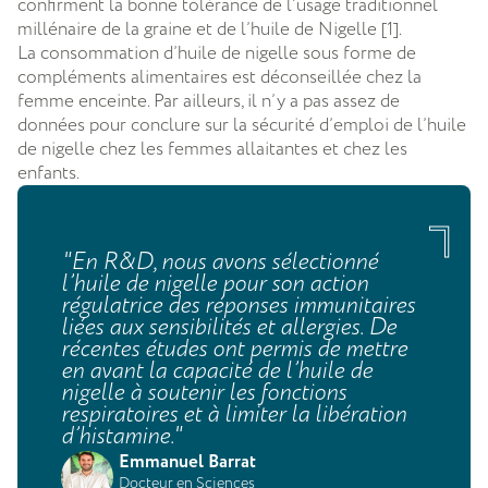
confirment la bonne tolérance de l’usage traditionnel
millénaire de la graine et de l’huile de Nigelle [1].
La consommation d’huile de nigelle sous forme de
compléments alimentaires est déconseillée chez la
femme enceinte. Par ailleurs, il n’y a pas assez de
données pour conclure sur la sécurité d’emploi de l’huile
de nigelle chez les femmes allaitantes et chez les
enfants.
"En R&D, nous avons sélectionné
l’huile de nigelle pour son action
régulatrice des réponses immunitaires
liées aux sensibilités et allergies. De
récentes études ont permis de mettre
en avant la capacité de l’huile de
nigelle à soutenir les fonctions
respiratoires et à limiter la libération
d’histamine."
Emmanuel Barrat
Docteur en Sciences