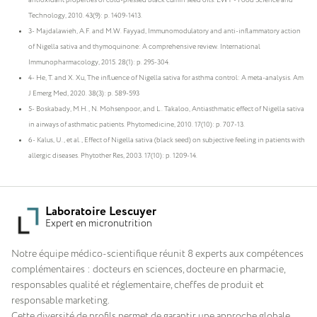
antioxidant properties of cold-pressed black cumin seed oils. LWT - Food Science and
Technology, 2010. 43(9): p. 1409-1413.
3- Majdalawieh, A.F. and M.W. Fayyad, Immunomodulatory and anti-inflammatory action
of Nigella sativa and thymoquinone: A comprehensive review. International
Immunopharmacology, 2015. 28(1): p. 295-304.
4- He, T. and X. Xu, The influence of Nigella sativa for asthma control: A meta-analysis. Am
J Emerg Med, 2020. 38(3): p. 589-593
5- Boskabady, M.H., N. Mohsenpoor, and L. Takaloo, Antiasthmatic effect of Nigella sativa
in airways of asthmatic patients. Phytomedicine, 2010. 17(10): p. 707-13.
6- Kalus, U., et al., Effect of Nigella sativa (black seed) on subjective feeling in patients with
allergic diseases. Phytother Res, 2003. 17(10): p. 1209-14.
Laboratoire Lescuyer
Expert en micronutrition
Notre équipe médico-scientifique réunit 8 experts aux compétences
complémentaires : docteurs en sciences, docteure en pharmacie,
responsables qualité et réglementaire, cheffes de produit et
responsable marketing.
Cette diversité de profils permet de garantir une approche globale,