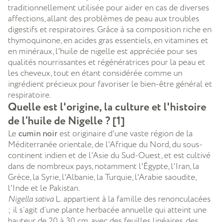
traditionnellement utilisée pour aider en cas de diverses
affections, allant des problèmes de peau aux troubles
digestifs et respiratoires. Grâce à sa composition riche en
thymoquinone, en acides gras essentiels, en vitamines et
en minéraux, l'huile de nigelle est appréciée pour ses
qualités nourrissantes et régénératrices pour la peau et
les cheveux, tout en étant considérée comme un
ingrédient précieux pour favoriser le bien-être général et
respiratoire.
Quelle est l'origine, la culture et l'histoire
de l’huile de Nigelle ? [1]
Le
cumin noir
est originaire d'une vaste région de la
Méditerranée orientale, de l'Afrique du Nord, du sous-
continent indien et de l'Asie du Sud-Ouest, et est cultivé
dans de nombreux pays, notamment l'Égypte, l'Iran, la
Grèce, la Syrie, l'Albanie, la Turquie, l'Arabie saoudite,
l'Inde et le Pakistan.
Nigella sativa
L. appartient à la famille des renonculacées
; il s’agit d’une plante herbacée annuelle qui atteint une
hauteur de 20 à 30 cm, avec des feuilles linéaires, des