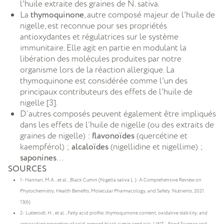
l'huile extraite des graines de N. sativa.
La
thymoquinone
, autre composé majeur de l'huile de
nigelle, est reconnue pour ses propriétés
antioxydantes et régulatrices sur le système
immunitaire. Elle agit en partie en modulant la
libération des molécules produites par notre
organisme lors de la réaction allergique. La
thymoquinone est considérée comme l'un des
principaux contributeurs des effets de l'huile de
nigelle [3].
D’autres composés peuvent également être impliqués
dans les effets de l’huile de nigelle (ou des extraits de
graines de nigelle) :
flavonoïdes
(quercétine et
kaempférol) ;
alcaloïdes
(nigellidine et nigellime) ;
saponines
…
SOURCES
1- Hannan, M.A., et al., Black Cumin (Nigella sativa L.): A Comprehensive Review on
Phytochemistry, Health Benefits, Molecular Pharmacology, and Safety. Nutrients, 2021.
13(6).
2- Lutterodt, H., et al., Fatty acid profile, thymoquinone content, oxidative stability, and