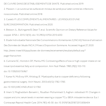
DE CUIVRE DANS DES ETABLISSEMENTS DE SANTE. Published online 2019.
Masson J. Le cuivre sur les surfaces en milieux de santé pour lutter contre les infections
nosocomiales. Published online 2018.
Castelli P. LES COMPLÉMENTS ALIMENTAIRES : LES RISQUES D’UNE
SURCONSOMMATION. Published online 2020.
Bresson JL, Burlingame B, Dean T, et al. Scientific Opinion on Dietary Reference Values for
copper. EFSA J. 2015;13(10). doi:10.2903/J.EFSA.2015.4253
Etude Individuelle Nationale Des Consommations Alimentaires 2 (INCA2) Notice d’utilisation
Des Données de l’étude INCA 2 Mises à Disposition Sommaire. Accessed August 27, 2020.
http://www.insee.fr/fr/ppp/bases-de-donnees/recensement/resultats/default.asp?
page=france.htm
Cunnane SC, Horrobin DF, Manku MS. Contrasting effects of low or high copper intake on rat
tissue lipid essential fatty acid composition. Ann Nutr Metab. 1985;29(2):103-110.
doi:10.1159/000176967
Kumar N, McEvoy KM, Ahlskog JE. Myelopathy due to copper deficiency following
gastrointestinal surgery. Arch Neurol. 2003;60(12):1782-1785.
doi:10.1001/ARCHNEUR.60.12.1782
Imani S, Moghaddam-Banaem L, Roudbar-Mohammadi S, Asghari-Jafarabadi M. Changes in
copper and zinc serum levels in women wearing a copper TCu-380A intrauterine device. Eur J
Contracept Reprod Health Care. 2014;19(1):45-50. doi:10.3109/13625187.2013.856404