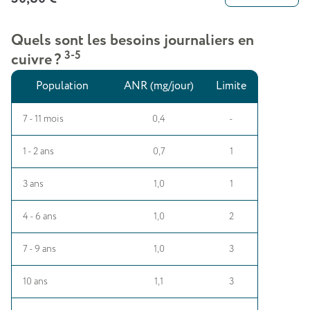
Quels sont les besoins journaliers en
3-5
cuivre ?
Population
ANR (mg/jour)
Limite
7 - 11 mois
0,4
-
1 - 2 ans
0,7
1
3 ans
1,0
1
4 - 6 ans
1,0
2
7 - 9 ans
1,0
3
10 ans
1,1
3