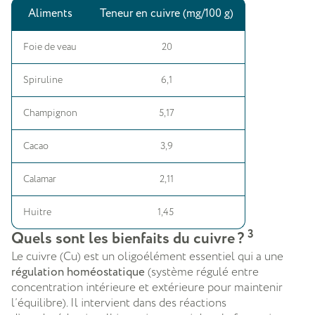
Aliments
Teneur en cuivre (mg/100 g)
Foie de veau
20
Spiruline
6,1
Champignon
5,17
Cacao
3,9
Calamar
2,11
Huitre
1,45
3
Quels sont les bienfaits du cuivre ?
Le cuivre (Cu) est un oligoélément essentiel qui a une
régulation homéostatique
(système régulé entre
concentration intérieure et extérieure pour maintenir
l’équilibre). Il intervient dans des réactions