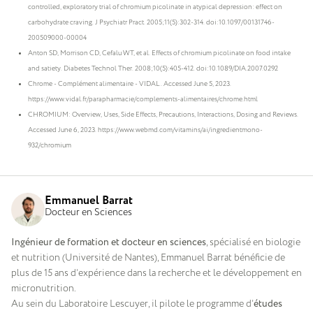
controlled, exploratory trial of chromium picolinate in atypical depression: effect on
carbohydrate craving. J Psychiatr Pract. 2005;11(5):302-314. doi:10.1097/00131746-
200509000-00004
Anton SD, Morrison CD, Cefalu WT, et al. Effects of chromium picolinate on food intake
and satiety. Diabetes Technol Ther. 2008;10(5):405-412. doi:10.1089/DIA.2007.0292
Chrome - Complément alimentaire - VIDAL. Accessed June 5, 2023.
https://www.vidal.fr/parapharmacie/complements-alimentaires/chrome.html
CHROMIUM: Overview, Uses, Side Effects, Precautions, Interactions, Dosing and Reviews.
Accessed June 6, 2023. https://www.webmd.com/vitamins/ai/ingredientmono-
932/chromium
Emmanuel Barrat
Docteur en Sciences
Ingénieur de formation et docteur en sciences
, spécialisé en biologie
et nutrition (Université de Nantes), Emmanuel Barrat bénéficie de
plus de 15 ans d’expérience dans la recherche et le développement en
micronutrition.
Au sein du Laboratoire Lescuyer, il pilote le programme d’
études