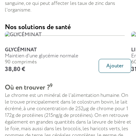
sanguine, ce qui peut affecter les taux de zinc dans
l'organisme.
Nos solutions de santé
GLYCÉMINAT
L
Maintien d'une glycémie normale
En
90 comprimés
60
Ajouter
38,80 €
3
9
Où en trouver ?
Le chrome est un minéral de l'alimentation humaine. On
le trouve principalement dans le colostrum bovin, le lait
écrémé, à une concentration de 252µg de chrome pour 1
172g de protéines (215ng/g de protéines).
On en retrouve
également en grandes quantités dans la levure de bière et
le foie, mais aussi dans les brocolis, les haricots verts, les
pommes de terre, les céréales complètes, le germe de