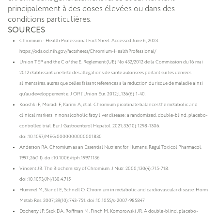
principalement à des doses élevées ou dans des
conditions particulières.
SOURCES
Chromium - Health Professional Fact Sheet. Accessed June 6, 2023.
https://ods.od.nih.gov/factsheets/Chromium-HealthProfessional/
Union TEP and the C of the E. Reglement (UE) No 432/2012 de la Commission du 16 mai
2012 etablissant une liste des allegations de sante autorisees portant sur les denrees
alimentaires, autres que celles faisant references a la reduction du risque de maladie ainsi
qu’au developpement e. J Off l’Union Eur. 2012;L136(6):1-40.
Kooshki F, Moradi F, Karimi A, et al. Chromium picolinate balances the metabolic and
clinical markers in nonalcoholic fatty liver disease: a randomized, double-blind, placebo-
controlled trial. Eur J Gastroenterol Hepatol. 2021;33(10):1298-1306.
doi:10.1097/MEG.0000000000001830
Anderson RA. Chromium as an Essential Nutrient for Humans. Regul Toxicol Pharmacol.
1997;26(1 I). doi:10.1006/rtph.1997.1136
Vincent JB. The Biochemistry of Chromium. J Nutr. 2000;130(4):715-718.
doi:10.1093/JN/130.4.715
Hummel M, Standl E, Schnell O. Chromium in metabolic and cardiovascular disease. Horm
Metab Res. 2007;39(10):743-751. doi:10.1055/s-2007-985847
Docherty JP, Sack DA, Roffman M, Finch M, Komorowski JR. A double-blind, placebo-